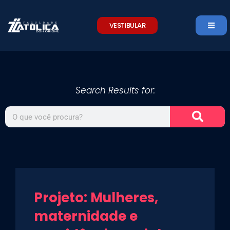
Skip
to
VESTIBULAR
content
Search Results for:
Search
Projeto: Mulheres,
maternidade e