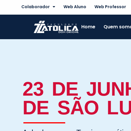
Skip
Colaborador
Web Aluno
Web Professor
to
content
Home
Quem som
23 DE JUN
DE SÃO LU