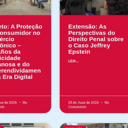
eto: A Proteção
Extensão: As
onsumidor no
Perspectivas do
ércio
Direito Penal sobre
rônico –
o Caso Jeffrey
fios da
Epstein
icidade
LEIA...
nosa e do
rendividamen
 Era Digital
une de 2026
No
25 de June de 2026
No
ts
Comments