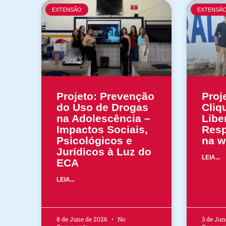
EXTENSÃO
EXTENSÃ
Projeto: Prevenção
Proj
do Uso de Drogas
Cliq
na Adolescência –
Libe
Impactos Sociais,
Resp
Psicológicos e
na w
Jurídicos à Luz do
LEIA...
ECA
LEIA...
8 de June de 2026
No
3 de Jun