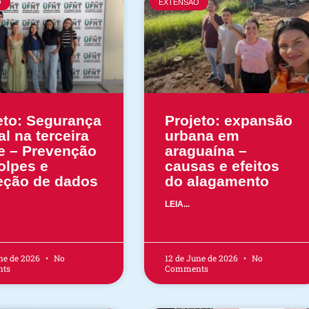
O
EXTENSÃO
eto: Segurança
Projeto: expansão
al na terceira
urbana em
e – Prevenção
araguaína –
olpes e
causas e efeitos
eção de dados
do alagamento
LEIA...
ne de 2026
No
12 de June de 2026
No
ts
Comments