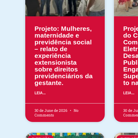
Projeto: Mulheres,
Proj
maternidade e
do C
previdência social
Com
– relato de
Elet
experiência
Desa
extensionista
Publ
sobre direitos
Enga
previdenciários da
Supe
gestante.
to na
LEIA...
LEIA...
30 de June de 2026
No
30 de J
Comments
Commen