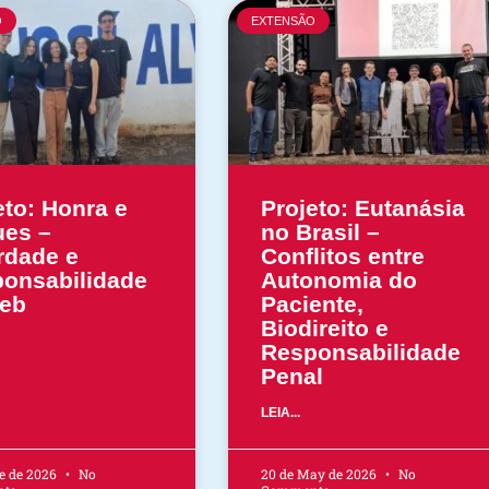
O
EXTENSÃO
eto: Honra e
Projeto: Eutanásia
ues –
no Brasil –
rdade e
Conflitos entre
onsabilidade
Autonomia do
eb
Paciente,
Biodireito e
Responsabilidade
Penal
LEIA...
e de 2026
No
20 de May de 2026
No