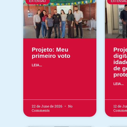
EXTENSÃO
EXTENSÃ
Projeto: Meu
Proj
primeiro voto
digit
idad
LEIA...
de g
prot
LEIA...
22 de June de 2026
No
12 de Ju
Comments
Commen