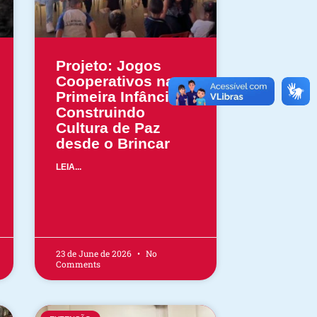
Projeto: Jogos
Cooperativos na
Primeira Infância –
Construindo
Cultura de Paz
desde o Brincar
LEIA...
23 de June de 2026
No
Comments