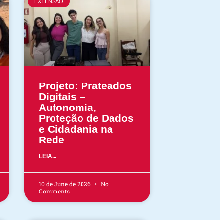
EXTENSÃO
Projeto: Prateados
Digitais –
Autonomia,
Proteção de Dados
e Cidadania na
Rede
LEIA...
10 de June de 2026
No
Comments