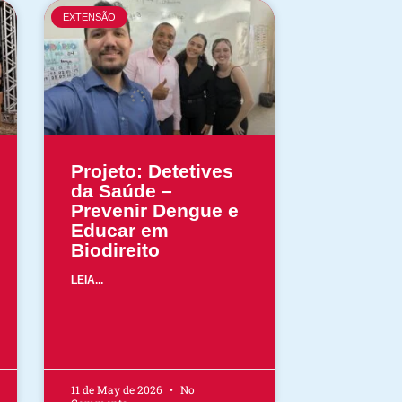
EXTENSÃO
Projeto: Detetives
da Saúde –
Prevenir Dengue e
Educar em
Biodireito
LEIA...
11 de May de 2026
No