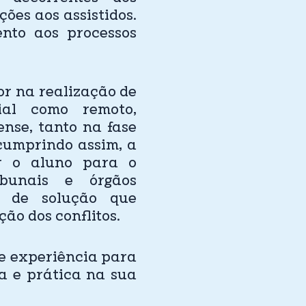
ões aos assistidos.
nto aos processos
or na realização de
ial como remoto,
nse, tanto na fase
 cumprindo assim, a
r o aluno para o
ibunais e órgãos
a de solução que
ão dos conflitos.
re experiência para
a e prática na sua