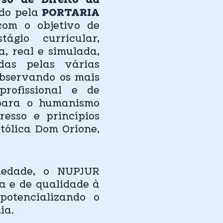
rso de Direito da
ado pela
PORTARIA
com o objetivo de
ágio curricular,
, real e simulada,
das pelas várias
 observando os mais
profissional e de
 para o humanismo
resso e princípios
atólica Dom Orione,
iedade, o NUPJUR
ta e de qualidade à
otencializando o
ia.