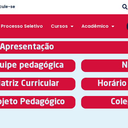
cule-se
Processo Seletivo
Cursos
Acadêmico
Apresentação
uipe pedagógica
N
atriz Curricular
Horário
ojeto Pedagógico
Cole