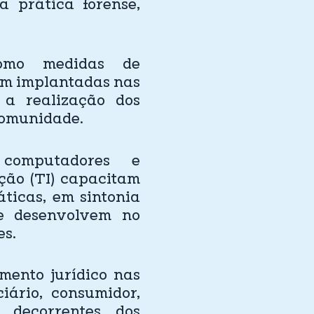
 prática forense,
como medidas de
ram implantadas nas
 a realização dos
comunidade.
 computadores e
ção (TI) capacitam
ticas, em sintonia
e desenvolvem no
es.
imento jurídico nas
ciário, consumidor,
 decorrentes dos