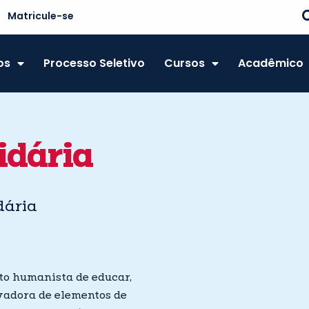
Matricule-se
os
Processo Seletivo
Cursos
Acadêmico
idária
dária
to humanista de educar,
vadora de elementos de