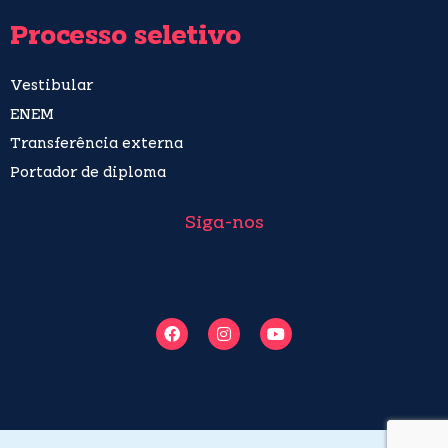
Processo seletivo
Vestibular
ENEM
Transferência externa
Portador de diploma
Siga-nos
F
I
Y
a
n
o
c
s
u
e
t
t
b
a
u
o
g
b
o
r
e
k
a