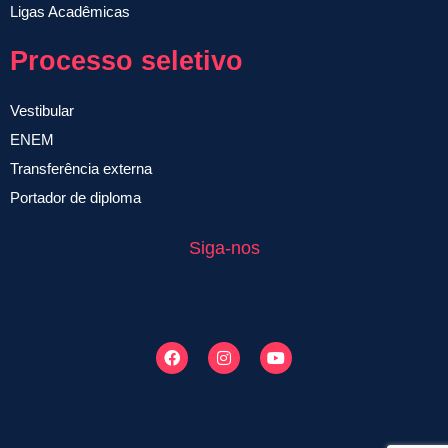
Ligas Acadêmicas
Processo seletivo
Vestibular
ENEM
Transferência externa
Portador de diploma
Siga-nos
F
I
Y
a
n
o
c
s
u
e
t
t
b
a
u
o
g
b
o
r
e