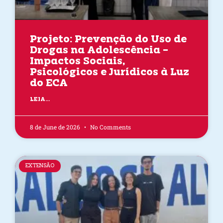
Projeto: Prevenção do Uso de
Drogas na Adolescência –
Impactos Sociais,
Psicológicos e Jurídicos à Luz
do ECA
LEIA...
8 de June de 2026
No Comments
EXTENSÃO