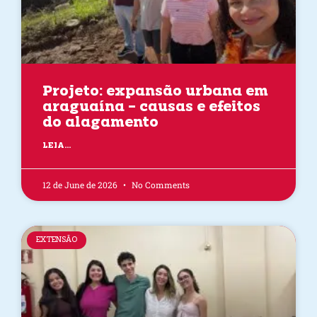
Projeto: expansão urbana em
araguaína – causas e efeitos
do alagamento
LEIA...
12 de June de 2026
No Comments
EXTENSÃO