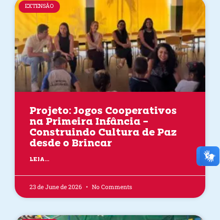
EXTENSÃO
Projeto: Jogos Cooperativos
na Primeira Infância –
Construindo Cultura de Paz
desde o Brincar
LEIA...
23 de June de 2026
No Comments