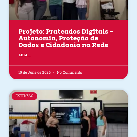
Projeto: Prateados Digitais –
Autonomia, Proteção de
Dados e Cidadania na Rede
LEIA...
10 de June de 2026
No Comments
EXTENSÃO