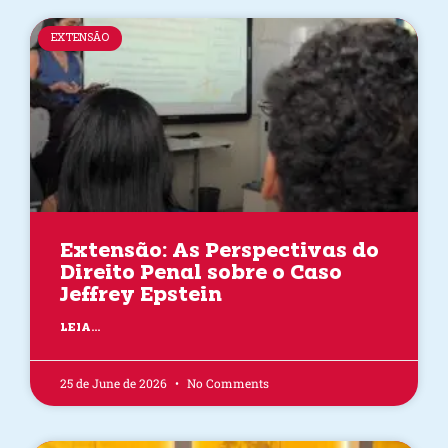
EXTENSÃO
Extensão: As Perspectivas do
Direito Penal sobre o Caso
Jeffrey Epstein
LEIA...
25 de June de 2026
No Comments