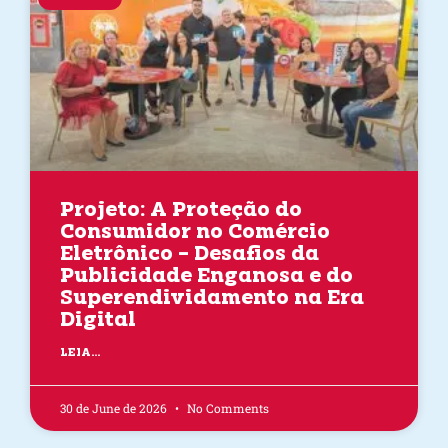
Projeto: A Proteção do
Consumidor no Comércio
Eletrônico – Desafios da
Publicidade Enganosa e do
Superendividamento na Era
Digital
LEIA...
30 de June de 2026
No Comments