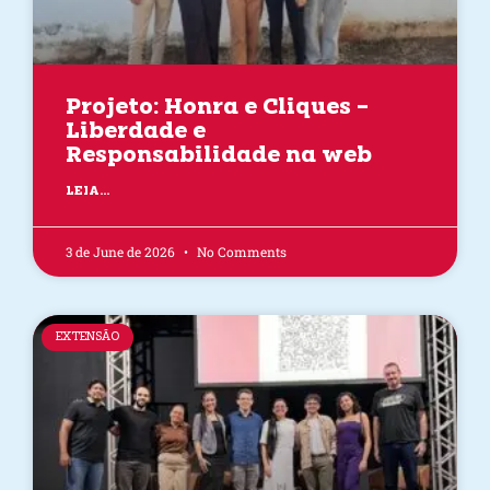
Projeto: Honra e Cliques –
Liberdade e
Responsabilidade na web
LEIA...
3 de June de 2026
No Comments
EXTENSÃO