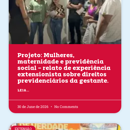
Projeto: Mulheres,
maternidade e previdência
social – relato de experiência
extensionista sobre direitos
previdenciários da gestante.
LEIA...
30 de June de 2026
No Comments
EXTENSÃO