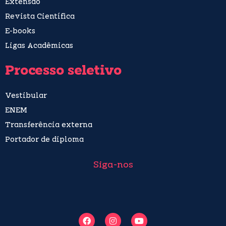
Extensão
Revista Científica
E-books
Ligas Acadêmicas
Processo seletivo
Vestibular
ENEM
Transferência externa
Portador de diploma
Siga-nos
F
I
Y
a
n
o