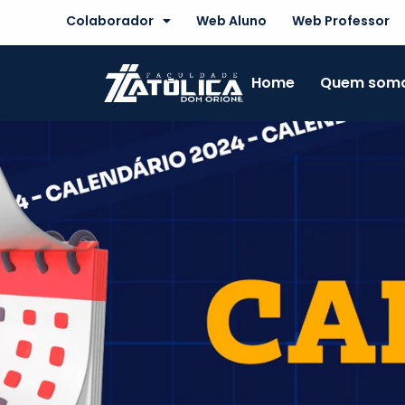
Skip
Colaborador
Web Aluno
Web Professor
to
content
Home
Quem som