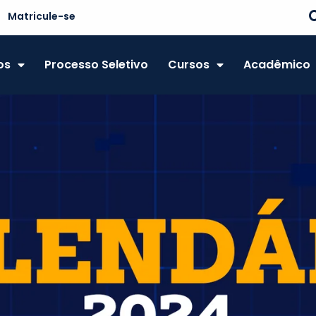
Matricule-se
os
Processo Seletivo
Cursos
Acadêmico