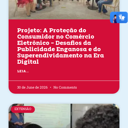
Projeto: A Proteção do
Consumidor no Comércio
Eletrônico – Desafios da
Publicidade Enganosa e do
Superendividamento na Era
Digital
LEIA...
30 de June de 2026
No Comments
EXTENSÃO