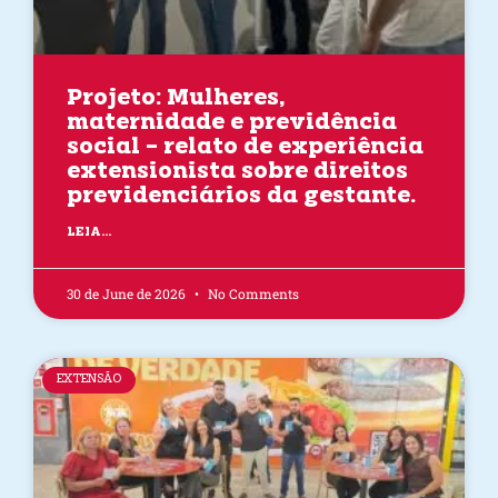
Projeto: Mulheres,
maternidade e previdência
social – relato de experiência
extensionista sobre direitos
previdenciários da gestante.
LEIA...
30 de June de 2026
No Comments
EXTENSÃO