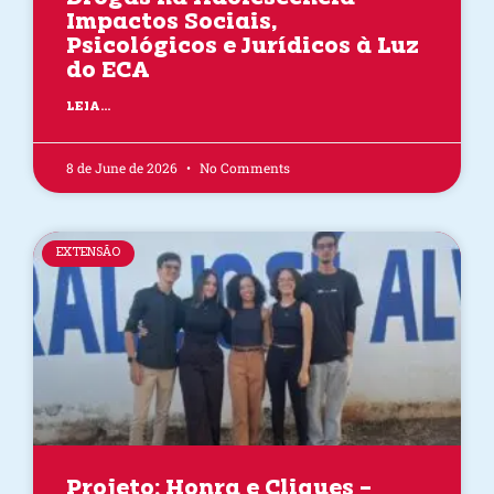
Impactos Sociais,
Psicológicos e Jurídicos à Luz
do ECA
LEIA...
8 de June de 2026
No Comments
EXTENSÃO
Projeto: Honra e Cliques –