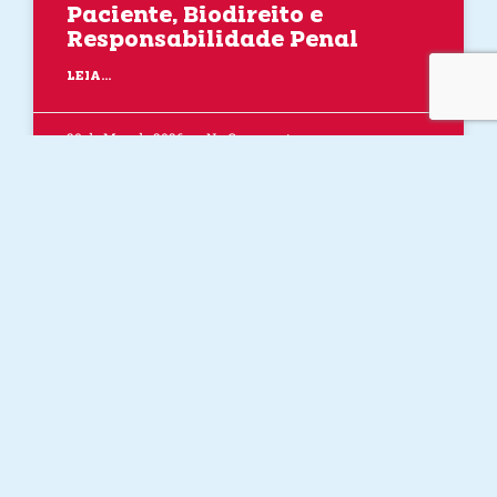
Paciente, Biodireito e
Responsabilidade Penal
LEIA...
20 de May de 2026
No Comments
EXTENSÃO
Projeto: Detetives da Saúde –
Prevenir Dengue e Educar em