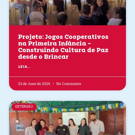
Projeto: Jogos Cooperativos
na Primeira Infância –
Construindo Cultura de Paz
desde o Brincar
LEIA...
23 de June de 2026
No Comments
EXTENSÃO