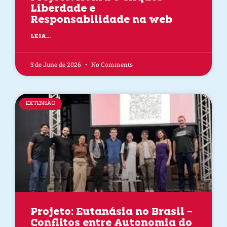
Liberdade e
Responsabilidade na web
LEIA...
3 de June de 2026
No Comments
EXTENSÃO
Projeto: Eutanásia no Brasil –
Conflitos entre Autonomia do