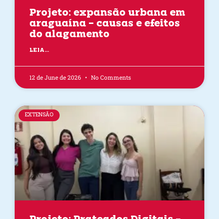
Projeto: expansão urbana em
araguaína – causas e efeitos
do alagamento
LEIA...
12 de June de 2026
No Comments
EXTENSÃO