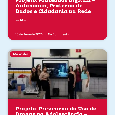
Projeto: Prateados Digitais –
Autonomia, Proteção de
Dados e Cidadania na Rede
LEIA...
10 de June de 2026
No Comments
EXTENSÃO
Projeto: Prevenção do Uso de
Drogas na Adolescência –