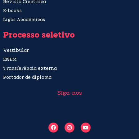
Revista Científica
E-books
Ligas Acadêmicas
Processo seletivo
Vestibular
ENEM
Transferência externa
Portador de diploma
Siga-nos
F
I
Y
a
n
o
c
s
u