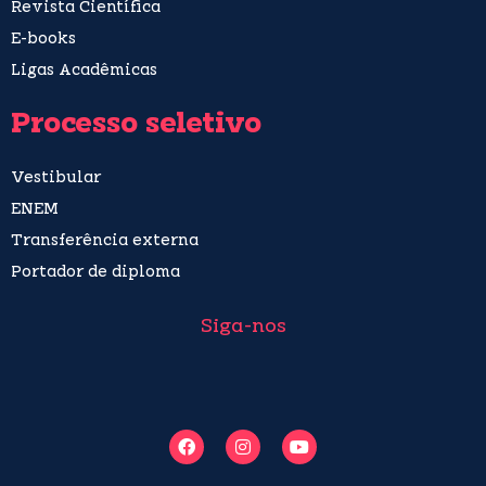
Revista Científica
E-books
Ligas Acadêmicas
Processo seletivo
Vestibular
ENEM
Transferência externa
Portador de diploma
Siga-nos
F
I
Y
a
n
o
c
s
u