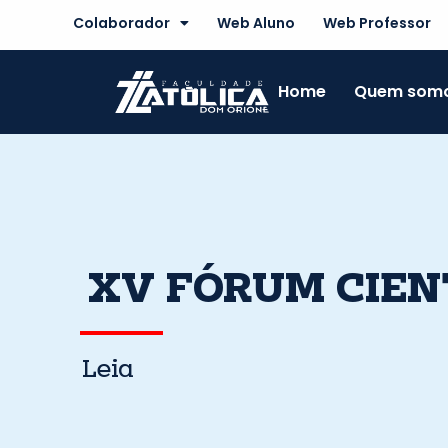
Skip
Colaborador
Web Aluno
Web Professor
to
content
Home
Quem som
XV FÓRUM CIEN
Leia