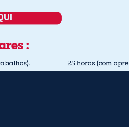
QUI
res :
rabalhos).
25 horas (com apre