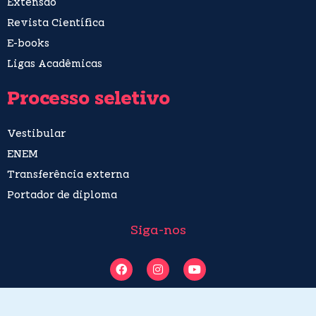
Extensão
Revista Científica
E-books
Ligas Acadêmicas
Processo seletivo
Vestibular
ENEM
Transferência externa
Portador de diploma
Siga-nos
F
I
Y
a
n
o
c
s
u
e
t
t
b
a
u