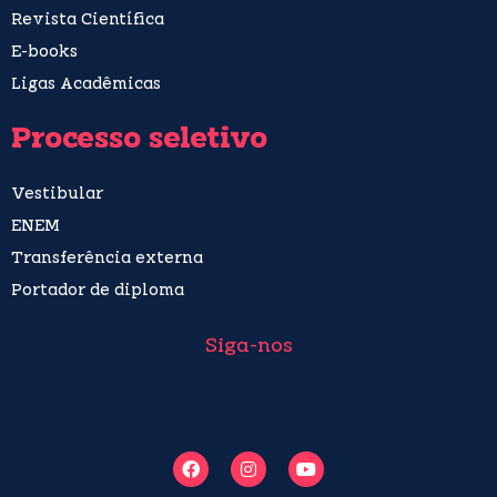
Revista Científica
E-books
Ligas Acadêmicas
Processo seletivo
Vestibular
ENEM
Transferência externa
Portador de diploma
Siga-nos
F
I
Y
a
n
o
c
s
u