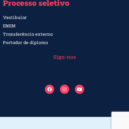
Processo seletivo
Vestibular
ENEM
Transferência externa
Portador de diploma
Siga-nos
F
I
Y
a
n
o
c
s
u
e
t
t
b
a
u
o
g
b
o
r
e
k
a
m