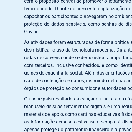
com o propósito central de promover o letramento 
terceira idade. Diante da crescente digitalização de
capacitar os participantes a navegarem no ambien
proteção de dados sensíveis, como senhas de disp
Gov.br.
As atividades foram estruturadas de forma prática 
desmistificar o uso da tecnologia moderna. Durant
rodas de conversa onde se demonstrou a importânci
com terceiros, inclusive conhecidos, e como iden
golpes de engenharia social. Além das orientações 
claro de contenção de danos, instruindo detalhadam
órgãos de proteção ao consumidor e autoridades pol
Os principais resultados alcançados incluíram o f
manuseio de suas ferramentas digitais e uma reduçã
materiais de apoio, como cartilhas educativas físic
as informações cruciais estivessem sempre à dispo
apenas protegeu o patrimônio financeiro e a priv