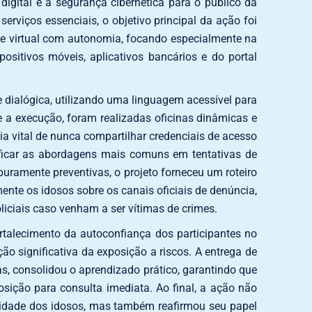
digital e a segurança cibernética para o público da
 serviços essenciais, o objetivo principal da ação foi
te virtual com autonomia, focando especialmente na
ositivos móveis, aplicativos bancários e do portal
e dialógica, utilizando uma linguagem acessível para
e a execução, foram realizadas oficinas dinâmicas e
a vital de nunca compartilhar credenciais de acesso
tificar as abordagens mais comuns em tentativas de
puramente preventivas, o projeto forneceu um roteiro
ente os idosos sobre os canais oficiais de denúncia,
iciais caso venham a ser vítimas de crimes.
ortalecimento da autoconfiança dos participantes no
o significativa da exposição a riscos. A entrega de
as, consolidou o aprendizado prático, garantindo que
sição para consulta imediata. Ao final, a ação não
acidade dos idosos, mas também reafirmou seu papel