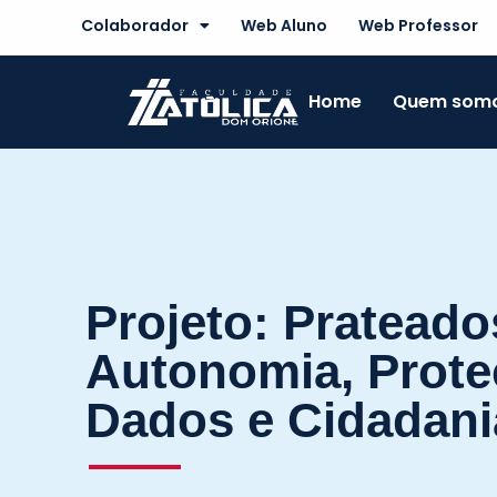
Skip
Colaborador
Web Aluno
Web Professor
to
content
Home
Quem som
Projeto: Prateados
Autonomia, Prote
Dados e Cidadani